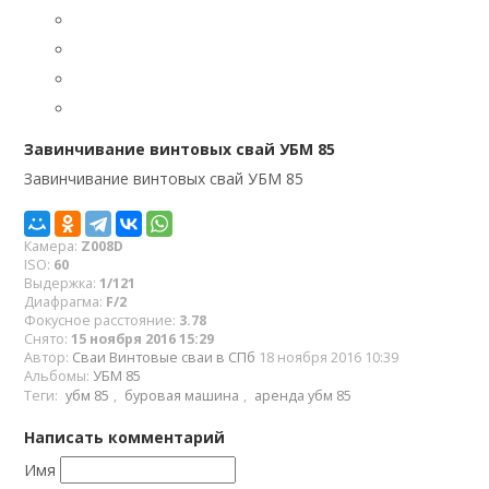
Завинчивание винтовых свай УБМ 85
Завинчивание винтовых свай УБМ 85
Камера:
Z008D
ISO:
60
Выдержка:
1/121
Диафрагма:
F/2
Фокусное расстояние:
3.78
Снято:
15 ноября 2016 15:29
Автор:
Сваи Винтовые сваи в СПб
18 ноября 2016 10:39
Альбомы:
УБМ 85
Теги:
убм 85
,
буровая машина
,
аренда убм 85
Написать комментарий
Имя