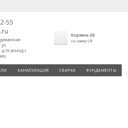
82-55
.ru
Корзина (
0
)
урманская
на сумму
0
₽
 ул.
д.16 (въезд с
ая)
ЕЛИ
КАНАЛИЗАЦИЯ
СВАРКА
ФУНДАМЕНТЫ